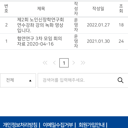
작
번
조
제목
성
작성일
호
회
자
제2회 노인신장학연구회
운
2
연수강좌 강의 녹화 영상
영
2022.01.27
18
자
입니다.
운
협연연구 3차 모임 회의
1
영
2021.01.30
24
자료 2020-04-16
자
1
개인정보처리방침
이메일수집거부
회원가입안내