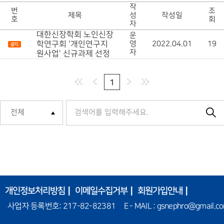
작
번
조
제목
성
작성일
호
회
자
대한신장학회 노인신장
운
학연구회 '개인연구지
영
2022.04.01
19
자
원사업' 신규과제 선정
1
개인정보처리방침
이메일수집거부
회원가입안내
사업자 등록번호: 217-82-82381 E - MAIL : gsnephro@gmail.c